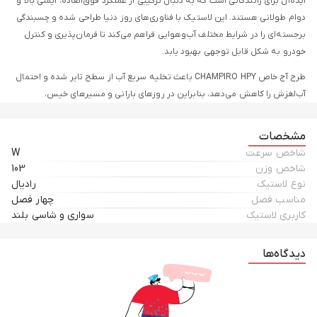
ایده‌آل برای رانندگانی است که به دنبال ترکیبی از عملکرد فوق‌العاده، ایمنی بالا و
دوام طولانی هستند. این لاستیک با فناوری‌های روز دنیا طراحی شده و چسبندگی
برجسته‌ای را در شرایط مختلف آب‌وهوایی فراهم می‌کند تا فرمان‌پذیری و کنترل
خودرو به شکل قابل توجهی بهبود یابد.
طرح آج خاص CHAMPIRO HPY باعث تخلیه سریع آب از سطح تایر شده و احتمال
آب‌لغزش را کاهش می‌دهد، بنابراین در روزهای بارانی و مسیرهای خیس،
می‌توانید با اطمینان بیشتری رانندگی کنید. ساختار مقاوم و ترکیبات باکیفیت این
محصول، عمر طولانی لاستیک را تضمین کرده و ساییدگی را به حداقل می‌رساند.
مشخصات
شاخص سرعت
W
سایز 225/45R18 این لاستیک‌ها مناسب خودروهای لوکس و اسپرت است و علاوه
شاخص وزن
103
بر کارایی بالا، ظاهر خودرو را نیز جذاب‌تر می‌کند. تولید صدای کم هنگام حرکت،
نوع لاستیک
رادیال
آرامش بیشتری حین رانندگی فراهم کرده و تجربه رانندگی لذت‌بخش‌تری را رقم
مناسب فصل
چهار فصل
می‌زند.
کاربری لاستیک
سواری و شاسی بلند
این محصول در بسته دو حلقه عرضه می‌شود و انتخابی اقتصادی و مناسب برای
تعویض جفت لاستیک‌های خودرو به شمار می‌رود. اگر به دنبال لاستیکی باکیفیت
دیدگاه‌ها
برای رانندگی امن، نرم و مطمئن هستید، لاستیک جی تی رادیال CHAMPIRO HPY
سایز 225/45R18 بهترین انتخاب برای شماست.