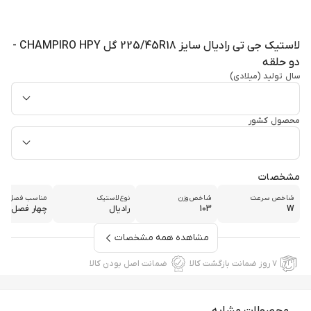
لاستیک جی تی رادیال سایز 225/45R18 گل CHAMPIRO HPY -
دو حلقه
سال تولید (میلادی)
محصول کشور
مشخصات
شاخص سرعت
شاخص وزن
نوع لاستیک
مناسب فصل
W
103
رادیال
چهار فصل
مشاهده همه مشخصات
۷ روز ضمانت بازگشت کالا
ضمانت اصل بودن کالا