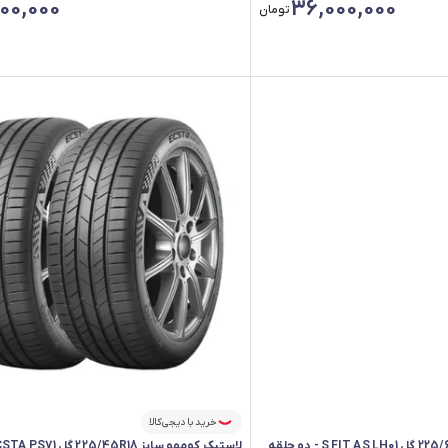
00,000
36,000,000
تومان
خرید با دیجی‌کالا
لاستیک کومهو سایز 225/45R18 گل ECSTA PS71 - دو حلقه