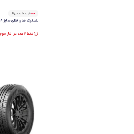
خرید با دیجی‌کالا
لاستیک های فلای سایز 225/45R18 گل HF805 - دو حلقه
فقط ۲ عدد در انبار موجود است.
فقط ۲ عدد در انبار موجود است.