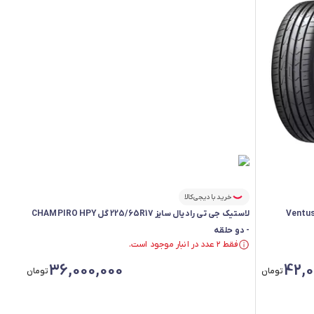
خرید با دیجی‌کالا
205 گل Ventus Prime4
لاستیک جی تی رادیال سایز 225/65R17 گل CHAMPIRO HPY
- دو حلقه
فقط ۲ عدد در انبار موجود است.
فقط ۲ عدد در انبار موجود است.
36,000,000
42,0
تومان
تومان