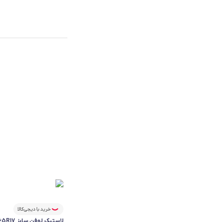
خرید با دیجی‌کالا
لاستیک لوفن سایز 225/65R17 گل S FIT AS LH01 - دو حلقه