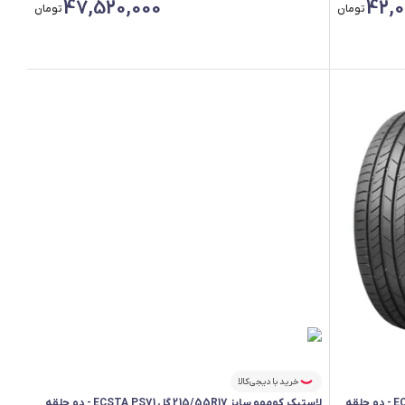
47,520,000
42,0
تومان
تومان
خرید با دیجی‌کالا
لاستیک کومهو سایز 215/55R17 گل ECSTA PS71 - دو حلقه