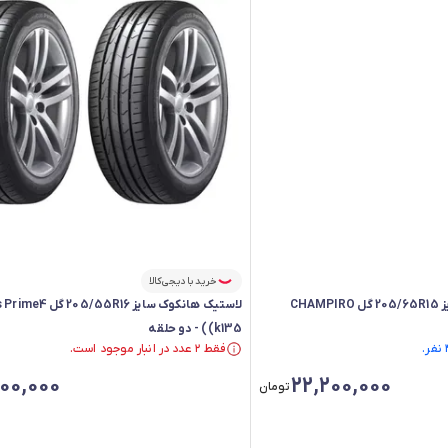
خرید با دیجی‌کالا
لاستیک جی تی رادیال سایز 205/65R15 گل CHAMPIRO
لاستیک هانکوک سایز /55R16
(k135) - دو حلقه
فقط ۲ عدد در انبار موجود است.
فقط ۲ عدد در انبار موجود است.
00,000
22,200,000
تومان