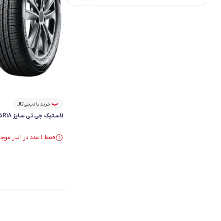
خرید با دیجی‌کالا
لاستیک جی تی سایز 215/55R18 گل Comfort F50 - دو حلقه
فقط ۱ عدد در انبار موجود است.
فقط ۱ عدد در انبار موجود است.