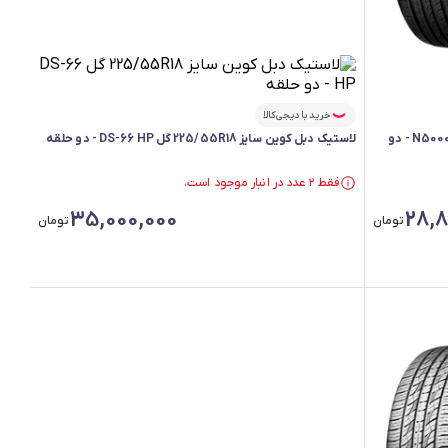
خرید با دیجی‌کالا
لاستیک رودستون سایز 205/55R16 گل N5000 PLUS - دو
لاستیک دبل کوین سایز 225/55R18 گل DS-66 HP - دو حلقه
فقط ۲ عدد در انبار موجود است.
فقط ۲ عدد در انبار موجود است.
35,000,000
28,8
تومان
تومان