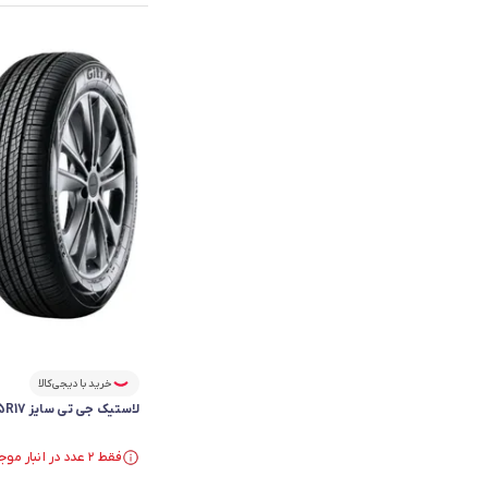
خرید با دیجی‌کالا
لاستیک جی تی سایز 225/65R17 گل Comfort F50 - دو حلقه
فقط ۲ عدد در انبار موجود است.
فقط ۲ عدد در انبار موجود است.