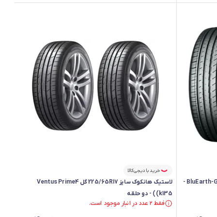
خرید با دیجی‌کالا
لاستیک یوکوهاما سایز 205/55R16 گل BluEarth-GT AE51 -
لاستیک هانکوک سایز 225/65R17 گل Ventus Prime4
(k135) - دو حلقه
فقط ۲ عدد در انبار موجود است.
فقط ۲ عدد در انبار موجود است.