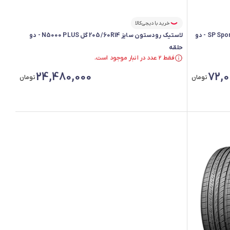
خرید با دیجی‌کالا
لاستیک دانلوپ سایز 225/45R18 گل SP Sport LM705 - دو
لاستیک رودستون سایز 205/60R14 گل N5000 PLUS - دو
حلقه
فقط ۲ عدد در انبار موجود است.
فقط ۲ عدد در انبار موجود است.
24,480,000
72,0
تومان
تومان