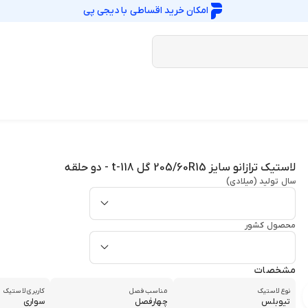
امکان خرید اقساطی با
دیجی پی
لاستیک ترازانو سایز 205/60R15 گل t-118 - دو حلقه
سال تولید (میلادی)
محصول کشور
مشخصات
نوع لاستیک
مناسب فصل
کاربری لاستیک
تیوبلس
چهارفصل
سواری