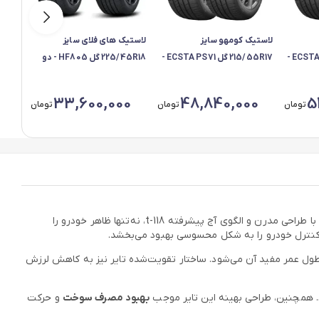
لاستیک کومهو سایز
لاستیک های فلای سایز
لاستی
225/45R18 گل ECSTA PS71 -
215/55R17 گل ECSTA PS71 -
225/45R18 گل HF805 - دو
دو حلقه
حلقه
LM705 - دو
33,600,000
48,840,000
5
تومان
تومان
تومان
هستند. این لاستیک با طراحی مدرن و الگوی آج پیشرفته t-118، نه‌تنها ظاهر خودرو را
نترل خودرو را به شکل محسوسی بهبود می‌بخشد.
طول عمر مفید آن می‌شود. ساختار تقویت‌شده تایر نیز به کاهش لرزش
. همچنین، طراحی بهینه این تایر موجب
بهبود مصرف سوخت
و حرکت