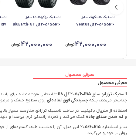
لاستیک هانکوک سایز
لاستیک یوکوهاما سایز
لاست
205/55R16 گل Ventus
205/55R16 گل BluEarth-GT
Prime4 (k135) - دو حلقه
AE51 - دو حلقه
4 (k135
42,000,000
42,000,000
تومان
تومان
معرفی محصول
معرفی محصول
لاستیک ترازانو سایز 205/60R15 گل t-118
انتخابی هوشمندانه برای رانن
جذاب‌تر می‌کند، بلکه
چسبندگی فوق‌العاده‌ای
روی سطوح خشک و مرطوب ار
استفاده از متریال باکیفیت در ساخت لاستیک ترازانو، مقاومت بسیار بالایی
و
کم شدن صدای جاده
کمک می‌کند و تجربه رانندگی نرم، بی‌صدا و دلپذیر
سایز استاندارد
205/60R15
این مدل، آن را مناسب طیف گسترده‌ای از خو
روان‌تر خودرو می‌گردد.