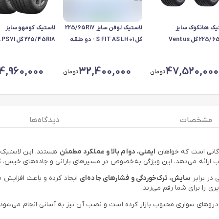
یک هانکوک سایز
لاستیک لوفن سایز 225/65R17
لاستیک کومهو سایز
225/65R17 گل Ventus
گل S FIT AS LH01 - دو حلقه
Prime) - دو حلقه
دو حلقه
4,960,000
32,400,000
47,520,000
تومان
تومان
مشخصات
دیدگاه ها
دگانی است که خواهان
ایمنی، دوام بالا و عملکرد مطمئن
ائه می‌دهد. این ویژگی به‌خصوص در مسیرهای بارانی و جاده‌های خیس، ک
 در برابر
سایش، ترک‌خوردگی و فشارهای جاده‌ای
ایجاد کرده و باعث افزایش 
ی را برای شما رقم می‌زند.
دروهای سواری محبوب بازار کرده است و نصب آن نیز به آسانی انجام می‌شود