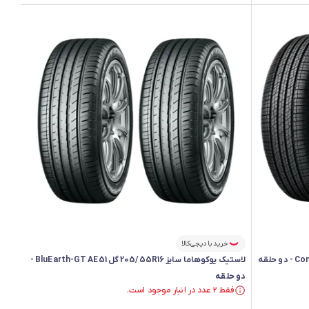
خرید با دیجی‌کالا
لاستیک یوکوهاما سایز 205/55R16 گل BluEarth-GT AE51 -
دو حلقه
فقط ۲ عدد در انبار موجود است.
فقط ۲ عدد در انبار موجود است.