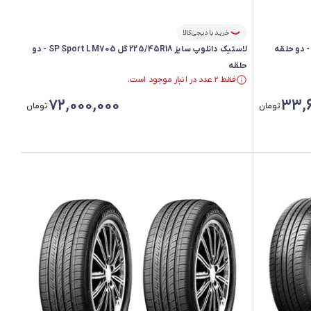
خرید با دیجی‌کالا
لاستیک دانلوپ سایز 225/45R18 گل SP Sport LM705 - دو
حلقه
فقط ۲ عدد در انبار موجود است.
فقط ۲ عدد در انبار موجود است.
72,000,000
33,
تومان
تومان