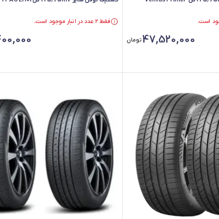
لاستیک هانکوک سایز 225/65R17 گل Ventus Prime4
لاستیک لوفن سایز 225/65R17 گل S FIT AS LH01 - دو حلقه
فقط ۲ عدد در انبار موجود است.
فقط ۲ عدد در انبار موجود است.
00,000
47,520,000
تومان