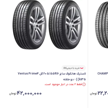
خرید با دیجی‌کالا
دیال سایز 205/65R15 گل CHAMPIRO
لاستیک هانکوک سایز 205/55R16 گل Ventus Prime4
(k135) - دو حلقه
فقط ۲ عدد در انبار موجود است.
فقط ۲ عدد در انبار موجود است.
42,000,000
22,2
تومان
تومان