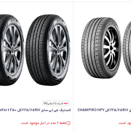
خرید با دیجی‌کالا
لاستیک جی تی رادیال سایز 225/65R17 گل CHAMPIRO HPY
لاستیک جی تی سایز 225/65R17 گل Comfort F50 - دو حلقه
فقط ۲ عدد در انبار موجود است.
فقط ۲ عدد در انبار موجود است.