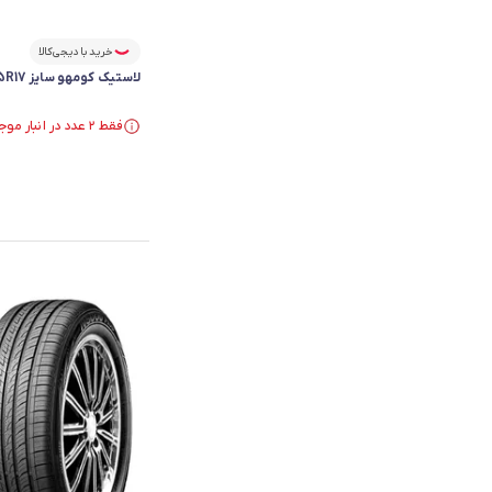
خرید با دیجی‌کالا
لاستیک کومهو سایز 215/55R17 گل ECSTA PS71 - دو حلقه
فقط ۲ عدد در انبار موجود است.
فقط ۲ عدد در انبار موجود است.