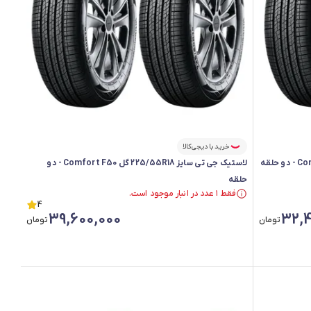
خرید با دیجی‌کالا
لاستیک جی تی سایز 225/55R18 گل Comfort F50 - دو
حلقه
فقط ۱ عدد در انبار موجود است.
فقط ۱ عدد در انبار موجود است.
4
39,600,000
32,4
تومان
تومان