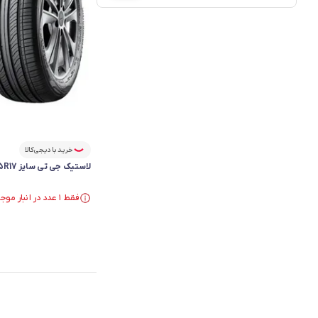
خرید با دیجی‌کالا
لاستیک جی تی سایز 215/55R17 گل Comfort F22 - دو حلقه
فقط ۱ عدد در انبار موجود است.
فقط ۱ عدد در انبار موجود است.