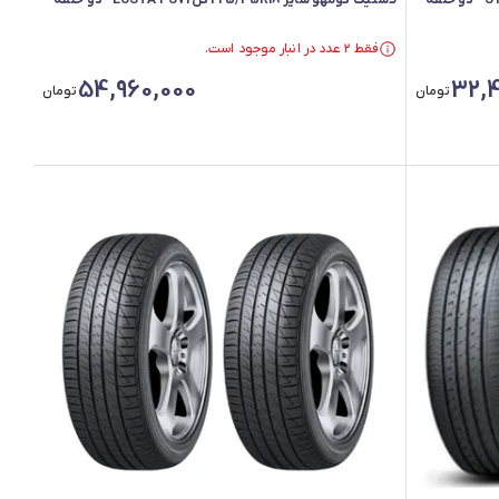
لاستیک کومهو سایز 225/45R18 گل ECSTA PS71 - دو حلقه
فقط ۲ عدد در انبار موجود است.
فقط ۲ عدد در انبار موجود است.
54,960,000
32,4
تومان
تومان