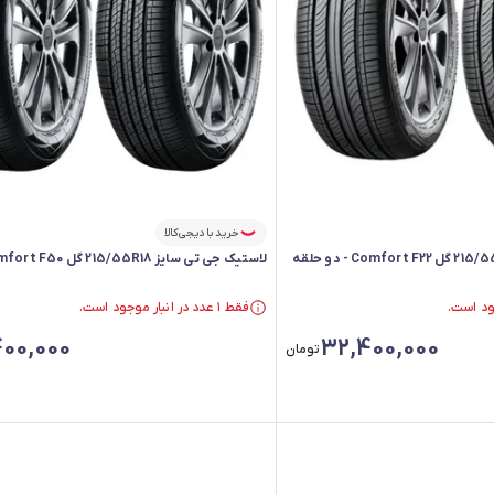
خرید با دیجی‌کالا
لاستیک جی تی سایز 215/55R18 گل Comfort F50 - دو حلقه
فقط ۱ عدد در انبار موجود است.
فقط ۱ عدد در انبار موجود است.
00,000
32,400,000
تومان