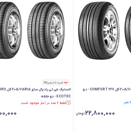
خرید با دیجی‌کالا
لاستیک جی تی سایز 205/60R15 گل COMFORT 228 - دو
لاستیک جی تی را
ECOTEC - دو حلقه
فقط ۲ عدد در انبار موجود است.
در سبد خرید بیش از ۴۰ نفر.
00,000
22,800,000
فقط ۲ عدد در انبار موجود است.
تومان