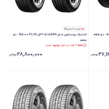
خرید با دیجی‌کالا
لاستیک رودستون سایز 205/55R16 گل N5000 PLUS - دو
حلقه
فقط ۲ عدد در انبار موجود است.
فقط ۲ عدد در انبار موجود است.
28,800,000
27,1
تومان
تومان