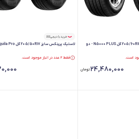
خرید با دیجی‌کالا
لاستیک رودستون سایز 205/60R14 گل N5000 PLUS - دو
لاستیک پرینکس سایز 205/50R17 گل Aquila Pro - دو حلقه
فقط ۲ عدد در انبار موجود است.
فقط ۲ عدد در انبار موجود است.
20,000
24,480,000
تومان