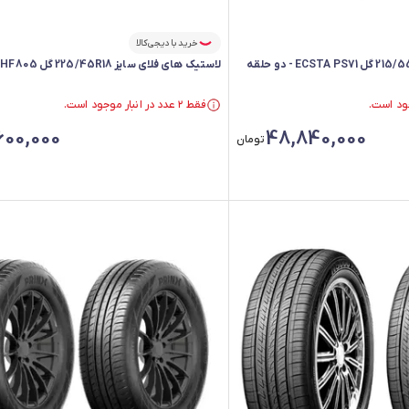
خرید با دیجی‌کالا
لاستیک های فلای سایز 225/45R18 گل HF805 - دو حلقه
فقط ۲ عدد در انبار موجود است.
فقط ۲ عدد در انبار موجود است.
600,000
48,840,000
تومان